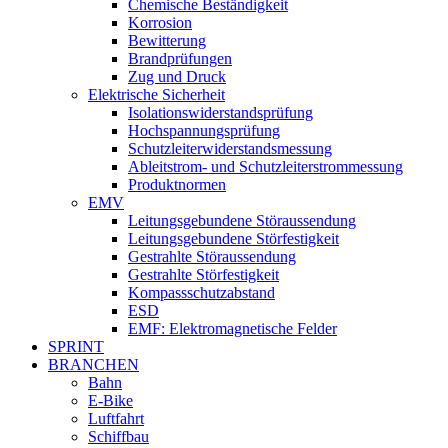
Chemische Beständigkeit
Korrosion
Bewitterung
Brandprüfungen
Zug und Druck
Elektrische Sicherheit
Isolationswiderstandsprüfung
Hochspannungsprüfung
Schutzleiterwiderstandsmessung
Ableitstrom- und Schutzleiterstrommessung
Produktnormen
EMV
Leitungsgebundene Störaussendung
Leitungsgebundene Störfestigkeit
Gestrahlte Störaussendung
Gestrahlte Störfestigkeit
Kompassschutzabstand
ESD
EMF: Elektromagnetische Felder
SPRINT
BRANCHEN
Bahn
E-Bike
Luftfahrt
Schiffbau