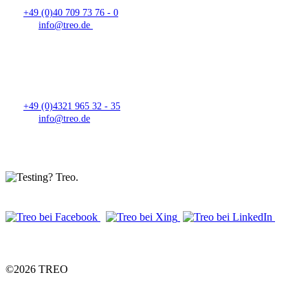
21079 Hamburg
Tel:
+49 (0)40 709 73 76 - 0
E-Mail:
info@treo.de
STANDORT NEUMÜNSTER
Donaubogen 5
24539 Neumünster
Tel:
+49 (0)4321 965 32 - 35
E-Mail:
info@treo.de
©2026 TREO