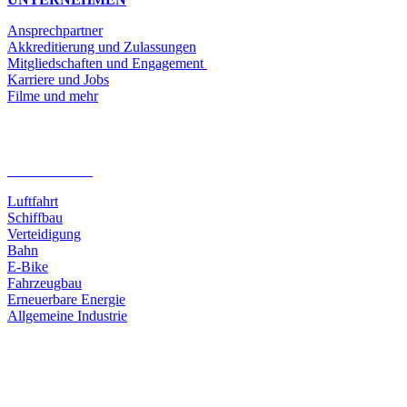
Ansprechpartner
Akkreditierung und Zulassungen
Mitgliedschaften und Engagement
Karriere und Jobs
Filme und mehr
BRANCHEN
Luftfahrt
Schiffbau
Verteidigung
Bahn
E-Bike
Fahrzeugbau
Erneuerbare Energie
Allgemeine Industrie
STANDORT HAMBURG
Tempowerkring 19