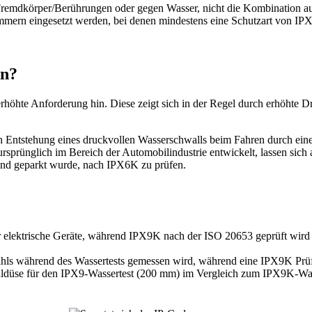
mdkörper/Berührungen oder gegen Wasser, nicht die Kombination aus b
zimmern eingesetzt werden, bei denen mindestens eine Schutzart von IPX4 
en?
erhöhte Anforderung hin. Diese zeigt sich in der Regel durch erhöht
rch Entstehung eines druckvollen Wasserschwalls beim Fahren durch e
rünglich im Bereich der Automobilindustrie entwickelt, lassen sich ab
rand geparkt wurde, nach IPX6K zu prüfen.
elektrische Geräte, während IPX9K nach der ISO 20653 geprüft wird un
ahls während des Wassertests gemessen wird, während eine IPX9K Prü
ldüse für den IPX9-Wassertest (200 mm) im Vergleich zum IPX9K-Wass