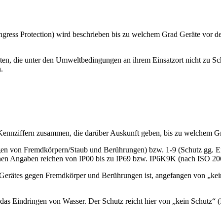
h Ingress Protection) wird beschrieben bis zu welchem Grad Geräte vo
räten, die unter den Umweltbedingungen an ihrem Einsatzort nicht zu S
.
 Kennziffern zusammen, die darüber Auskunft geben, bis zu welchem Gra
ingen von Fremdkörpern/Staub und Berührungen) bzw. 1-9 (Schutz gg.
ichen Angaben reichen von IP00 bis zu IP69 bzw. IP6K9K (nach ISO 2
es Gerätes gegen Fremdkörper und Berührungen ist, angefangen von „kei
 das Eindringen von Wasser. Der Schutz reicht hier von „kein Schutz“ (