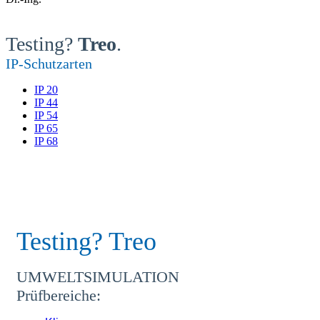
Testing?
Treo
.
IP-Schutzarten
IP 20
IP 44
IP 54
IP 65
IP 68
Testing? Treo
UMWELTSIMULATION
Prüfbereiche: