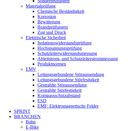
Sonderprüfungen
Materialprüfung
Chemische Beständigkeit
Korrosion
Bewitterung
Brandprüfungen
Zug und Druck
Elektrische Sicherheit
Isolationswiderstandsprüfung
Hochspannungsprüfung
Schutzleiterwiderstandsmessung
Ableitstrom- und Schutzleiterstrommessung
Produktnormen
EMV
Leitungsgebundene Störaussendung
Leitungsgebundene Störfestigkeit
Gestrahlte Störaussendung
Gestrahlte Störfestigkeit
Kompassschutzabstand
ESD
EMF: Elektromagnetische Felder
SPRINT
BRANCHEN
Bahn
E-Bike