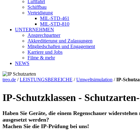
Luftfahrt
Schiffbau
Verteidigung
MIL-STD-461
MIL-STD-810
UNTERNEHMEN
Ansprechpartner
Akkreditierung und Zulassungen
Mitgliedschaften und Engagement
Karriere und Jobs
Filme & mehr
NEWS
treo.de
/
LEISTUNGSBEREICHE
/
Umweltsimulation
/
IP-Schutza
IP-Schutzklassen - Schutzarten
Haben Sie Geräte, die einem Regenschauer widerstehen m
ausgesetzt werden?
Machen Sie die IP-Prüfung bei uns!