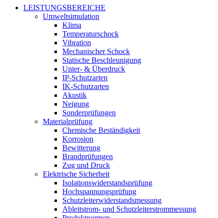
LEISTUNGSBEREICHE
Umweltsimulation
Klima
Temperaturschock
Vibration
Mechanischer Schock
Statische Beschleunigung
Unter- & Überdruck
IP-Schutzarten
IK-Schutzarten
Akustik
Neigung
Sonderprüfungen
Materialprüfung
Chemische Beständigkeit
Korrosion
Bewitterung
Brandprüfungen
Zug und Druck
Elektrische Sicherheit
Isolationswiderstandsprüfung
Hochspannungsprüfung
Schutzleiterwiderstandsmessung
Ableitstrom- und Schutzleiterstrommessung
Produktnormen