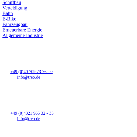
Schiffbau
Verteidigung
Bahn
E-Bike
Fahrzeugbau
Erneuerbare Energie
Allgemeine Industrie
STANDORT HAMBURG
Tempowerkring 19
21079 Hamburg
Tel:
+49 (0)40 709 73 76 - 0
E-Mail:
info@treo.de
STANDORT NEUMÜNSTER
Donaubogen 5
24539 Neumünster
Tel:
+49 (0)4321 965 32 - 35
E-Mail:
info@treo.de