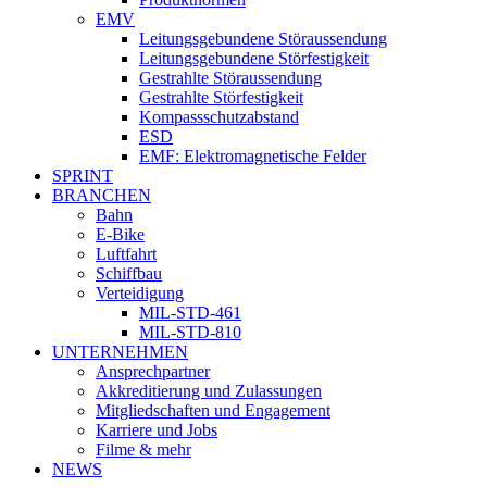
EMV
Leitungsgebundene Störaussendung
Leitungsgebundene Störfestigkeit
Gestrahlte Störaussendung
Gestrahlte Störfestigkeit
Kompassschutzabstand
ESD
EMF: Elektromagnetische Felder
SPRINT
BRANCHEN
Bahn
E-Bike
Luftfahrt
Schiffbau
Verteidigung
MIL-STD-461
MIL-STD-810
UNTERNEHMEN
Ansprechpartner
Akkreditierung und Zulassungen
Mitgliedschaften und Engagement
Karriere und Jobs
Filme & mehr
NEWS